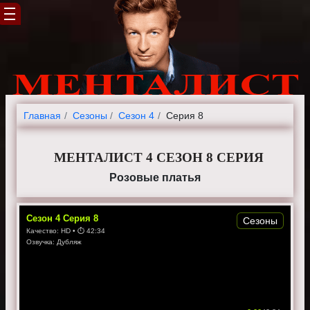
Главная
Cезоны
Сезон 4
Серия 8
МЕНТАЛИСТ 4 СЕЗОН 8 СЕРИЯ
Розовые платья
Сезон
4
Серия
8
Сезоны
Качество:
HD
• ⏱
42:34
Озвучка:
Дубляж