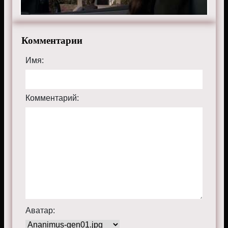
Смотрите онлайн 4 сезон 7 серию «
Менталист
»
бесплатно в хорошем HD качестве, на телефоне,
планшете, пк или телевизоре на сайте thementalist.ru.
Комментарии
Имя:
Комментарий:
Аватар: