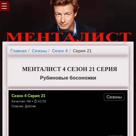
Главная
Cезоны
Сезон 4
Серия 21
МЕНТАЛИСТ 4 СЕЗОН 21 СЕРИЯ
Рубиновые босоножки
Сезон
4
Серия
21
Сезоны
Качество:
HD
• ⏱
41:53
Озвучка:
Дубляж