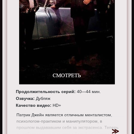
Продолжительность серий:
40—44 мин.
Озвучка:
Дубляж
Качество видео:
HD+
Патрик Джейн является отличным менталистом,
психологом-практиком и манипулятором, в
прошлом выдававшим себя за экстрасенса. Теперь
он работает консультантом в Калифорнийском