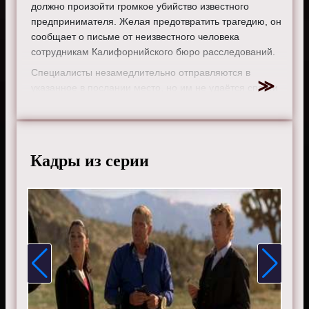
должно произойти громкое убийство известного
предпринимателя. Желая предотвратить трагедию, он
сообщает о письме от неизвестного человека
сотрудникам Калифорнийского бюро расследований.
Специалисты незамедлительно отправляются в
указанное в послании место, но им не удаётся спасти
бизнесмена. Несчастный погибает совершено
неожиданно. Он разбивается насмерть свершив
прыжок с большой высоты с парашютом и происходит
это на глазах менталиста.
Кадры из серии
Режиссер:
Кевин Доулинг
Актеры:
Эмили Суоллоу, Джози Лорен, Саймон Бейкер,
Тим Кан, Аманда Ригетти, Джо Адлер, Робин Танни,
Рокмонд Данбар, Оуайн Йомен.
Смотрите онлайн 1 сезон 17 серию «
Менталист
»
бесплатно в хорошем HD качестве, на телефоне,
планшете, пк или телевизоре на сайте thementalist.ru.