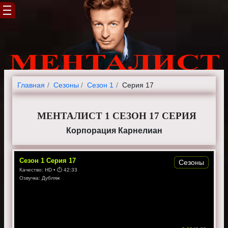
Главная
Cезоны
Сезон 1
Серия 17
МЕНТАЛИСТ 1 СЕЗОН 17 СЕРИЯ
Корпорация Карнелиан
Сезон
1
Серия
17
Сезоны
Качество:
HD
• ⏱
42:33
Озвучка:
Дубляж