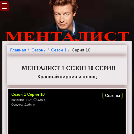
Главная
Cезоны
Сезон 1
Серия 10
МЕНТАЛИСТ 1 СЕЗОН 10 СЕРИЯ
Красный кирпич и плющ
Сезон
1
Серия
10
Сезоны
Качество:
HD
• ⏱
42:16
Озвучка:
Дубляж