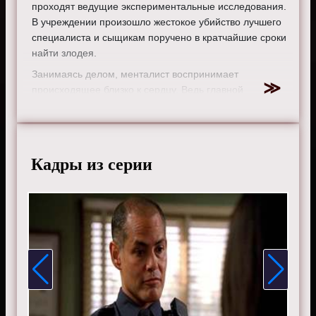
проходят ведущие экспериментальные исследования.
В учреждении произошло жестокое убийство лучшего
специалиста и сыщикам поручено в кратчайшие сроки
найти злодея.
Занимаясь делом, менталист воспринимает
происходящее близко к сердцу. Ведь главной
подозреваемый в убийстве становится коллега
погибшего учёного. Она является психиатром,
помогшим Джейну справиться с переживаниями после
смерти его жены и ребёнка.
Кадры из серии
Будучи уверенным в невиновности психотерапевта, он
намерен любой ценой узнать настоящее имя
преступника.
Режиссер:
Пэрис Барклай
Актеры:
Эмили Суоллоу, Джози Лорен, Саймон Бейкер,
Тим Кан, Аманда Ригетти, Джо Адлер, Робин Танни,
Рокмонд Данбар, Оуайн Йомен.
Смотрите онлайн 1 сезон 10 серию «
Менталист
»