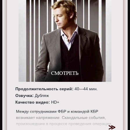
Продолжительность серий:
40—44 мин.
Озвучка:
Дубляж
Качество видео:
HD+
Между сотрудниками ФБР и командой КБР
возникает напряжение. Скандальные события,
произошедшие в процессе проведения операции
позволившей захватить сообщницу маньяка, не