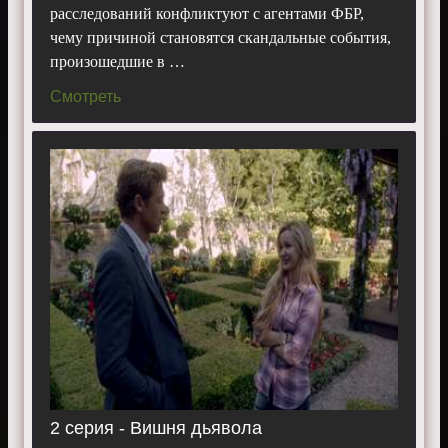
расследований конфликтуют с агентами ФБР,
Танни, Рокмонд Данбар, Оуайн Йомен.
чему причиной становятся скандальные события,
Смотреть 5 сезон «
Менталист
» бесплатно, в
произошедшие в …
хорошем качестве, на телефоне, планшете, пк или
телевизоре.
Смотреть
2 серия - Вишня дьявола