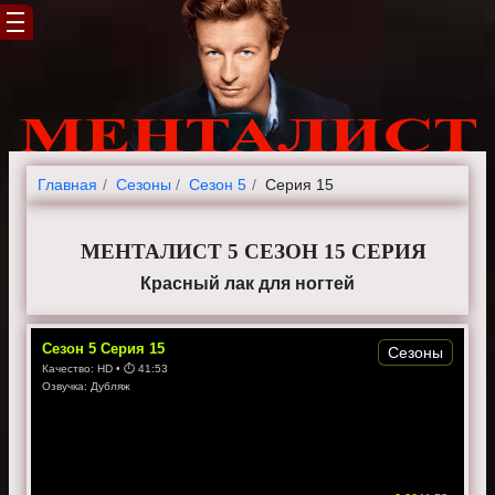
Главная
Cезоны
Сезон 5
Серия 15
МЕНТАЛИСТ 5 СЕЗОН 15 СЕРИЯ
Красный лак для ногтей
Сезон
5
Серия
15
Сезоны
Качество:
HD
• ⏱
41:53
Озвучка:
Дубляж