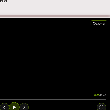
РИЯ
Сезоны
0:00
41:45