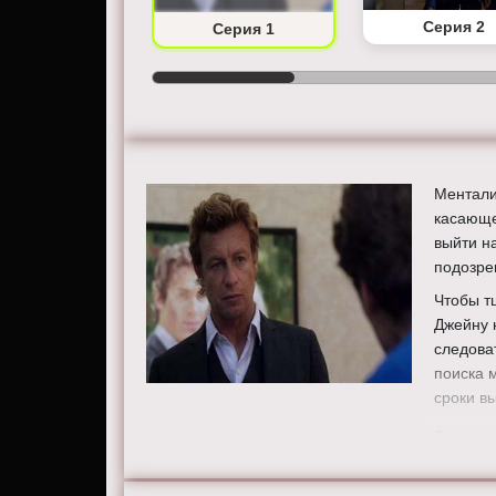
Серия 2
Серия 1
Ментали
касающе
выйти н
подозре
Чтобы т
Джейну 
следова
поиска 
сроки в
Режисс
Актеры
Ригетти