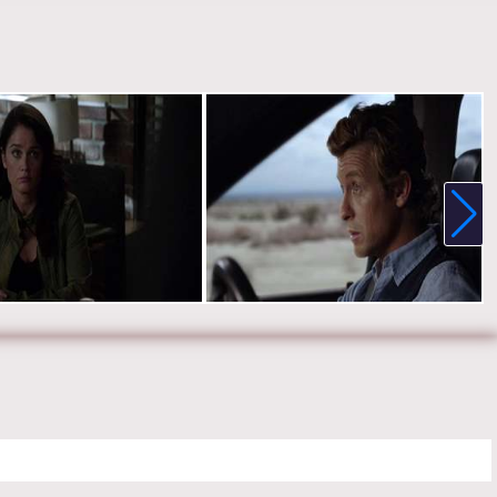
е онлайн 6 сезон 1 серию «
Менталист
» бесплатно в хорошем HD
е, на телефоне, планшете, пк или телевизоре на сайте
ist.ru.