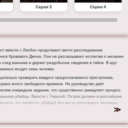
Серия 3
Серия 4
ст вместе с Лисбон продолжают вести расследование
еся Кровавого Джона. Они не рассказывают коллегам о желании
а след маньяка и держат раздобытые сведения в тайне. В круг
ваемых входит семь человек.
щательно проверить каждого предполагаемого преступника,
нужно много свободного времени. Но руководство даёт
телям очередное задание, что существенно замедляет процесс
маньяка-убийцы. Вместе с Терезой, Патрик должен в кратчайшие
ыяснить, кто является убийцей без вести пропавшего человека.
ер:
Крис Лонг
:
Эмили Суоллоу, Джози Лорен, Саймон Бейкер, Тим Кан, Аманда
, Джо Адлер, Робин Танни, Рокмонд Данбар, Оуайн Йомен.