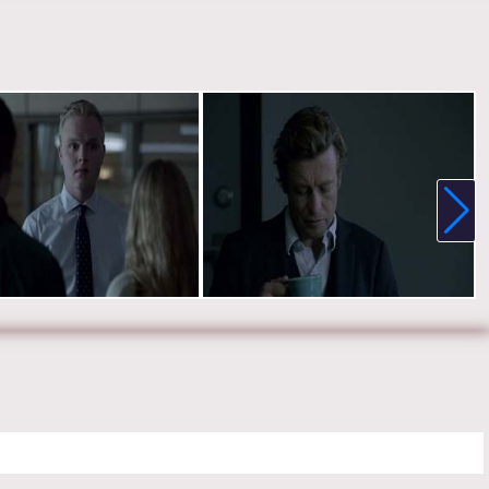
, Джо Адлер, Робин Танни, Рокмонд Данбар, Оуайн Йомен.
е онлайн 7 сезон 11 серию «
Менталист
» бесплатно в хорошем HD
е, на телефоне, планшете, пк или телевизоре на сайте
ist.ru.