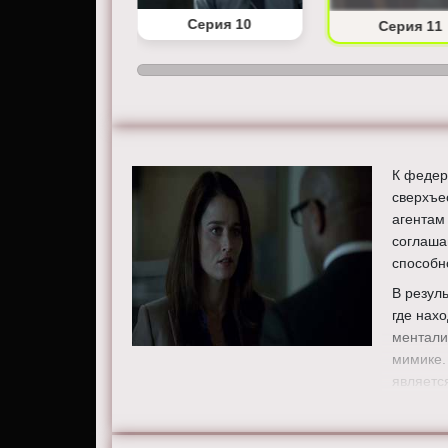
Серия 9
Серия 10
Серия 11
К федер
сверхъе
агентам
соглаша
способн
В резул
где нах
ментали
мимике.
являетс
Режисс
Актеры