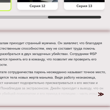
Серия 12
Серия 13
алам приходит странный мужчина. Он заявляет, что благодаря
стественным способностям, ему не составит труда помочь
 разобраться в двух загадочных убийствах. Сотрудники ФБР
ются принять его в команду, что позволит им проверить его
ости.
ьтате сотрудничества парень неожиданно называет точное место,
одятся тела новых жертв маньяка. Видя работу незнакомца,
ст начинает подозрительно присматриваться к его жестам и
 Понаблюдав за экстрасенсом, Джейн приходит к выводу, что он
я убийцей-психопатом и его приход в полицию – часть игры.
ер:
Нина Лопес-Коррадо
:
Эмили Суоллоу, Джози Лорен, Саймон Бейкер, Тим Кан, Аманда