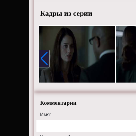
Ригетти
Кадры из серии
Смотрит
качеств
themental
Комментарии
Имя: