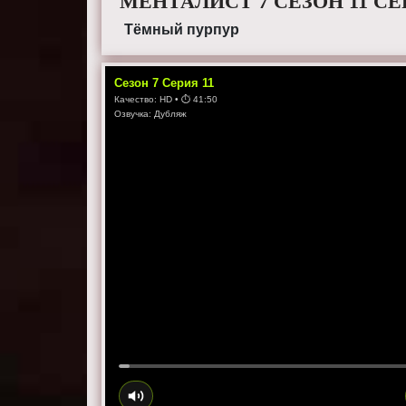
МЕНТАЛИСТ 7 СЕЗОН 11 С
Тёмный пурпур
Сезон
7
Серия
11
Качество:
HD
• ⏱
41:50
Озвучка:
Дубляж