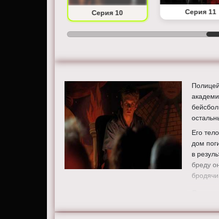
Серия 9
Серия 11
Серия 10
Полицей
академи
бейсбол
остальн
Его тел
дом пог
в резуль
бреду он
бродячи
Режисс
Актеры
Ригетти