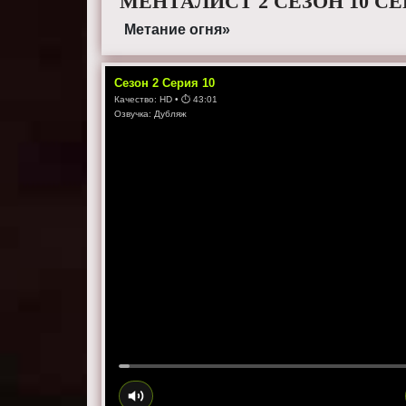
МЕНТАЛИСТ 2 СЕЗОН 10 С
Метание огня»
Сезон
2
Серия
10
Качество:
HD
• ⏱
43:01
Озвучка:
Дубляж