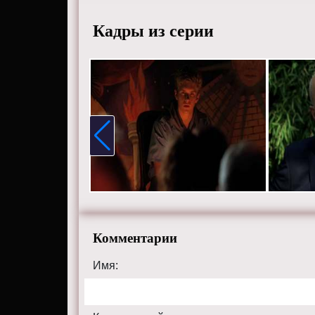
Смотрит
Кадры из серии
HD каче
themental
Комментарии
Имя: