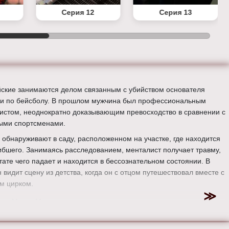
Серия 12
Серия 13
ские занимаются делом связанным с убийством основателя
и по бейсболу. В прошлом мужчина был профессиональным
истом, неоднократно доказывающим превосходство в сравнении с
ыми спортсменами.
о обнаруживают в саду, расположенном на участке, где находится
ибшего. Занимаясь расследованием, менталист получает травму,
тате чего падает и находится в бессознательном состоянии. В
 видит сцену из детства, когда он с отцом путешествовал вместе с
м цирком.
ер:
Марта Митчелл
:
Эмили Суоллоу, Джози Лорен, Саймон Бейкер, Тим Кан, Аманда
, Джо Адлер, Робин Танни, Рокмонд Данбар, Оуайн Йомен.