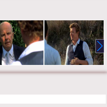
е онлайн 2 сезон 10 серию «
Менталист
» бесплатно в хорошем
стве, на телефоне, планшете, пк или телевизоре на сайте
ist.ru.